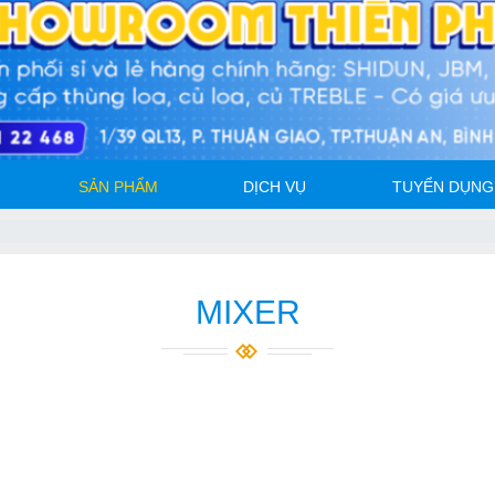
SẢN PHẨM
DỊCH VỤ
TUYỂN DỤNG
MIXER