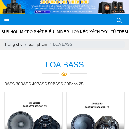
SUB HƠI
MICRO PHÁT BIỂU
MIXER
LOA KÉO XÁCH TAY
CỦ TREB
Trang chủ
Sản phẩm
LOA BASS
LOA BASS
BASS 30
BASS 40
BASS 50
BASS 20
Bass 25