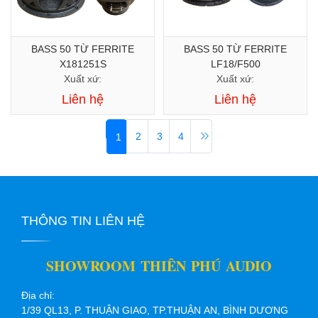
BASS 50 TỪ FERRITE
BASS 50 TỪ FERRITE
X181251S
LF18/F500
Xuất xứ:
Xuất xứ:
Liên hệ
Liên hệ
2
3
4
1
THÔNG TIN LIÊN HỆ
SHOWROOM THIÊN PHÚ AUDIO
Địa chỉ:
1/39 QL13, P. THUẬN GIAO, TP.THUẬN AN, BÌNH DƯƠNG