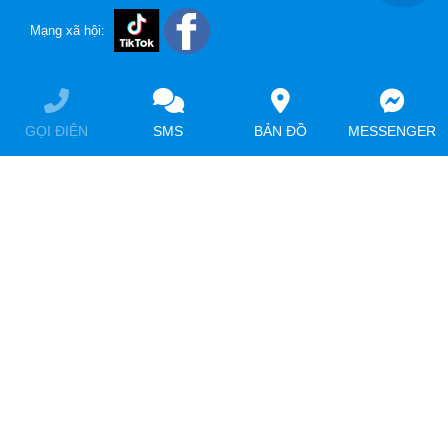
Mạng xã hội:
GỌI ĐIỆN
SMS
BẢN ĐỒ
MESSENGER