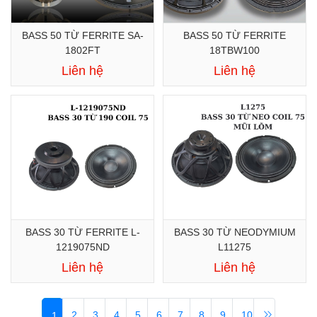
BASS 50 TỪ FERRITE SA-
BASS 50 TỪ FERRITE
1802FT
18TBW100
Liên hệ
Liên hệ
BASS 30 TỪ FERRITE L-
BASS 30 TỪ NEODYMIUM
1219075ND
L11275
Liên hệ
Liên hệ
2
3
4
5
6
7
8
9
10
1