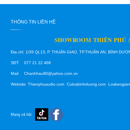
THÔNG TIN LIÊN HỆ
SHOWROOM THIÊN PHÚ 
Địa chỉ: 1/39 QL13, P. THUẬN GIAO, TP.THUẬN AN, BÌNH DƯ
SĐT: 077 21 22 468
Mail: Chanhhau80@yahoo.com.vn
Website: Thienphuaudio.com Culoabinhduong.com Loakeogiar
Mạng xã hội: