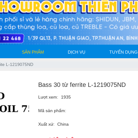
SẢN PHẨM
DỊCH VỤ
TUYỂN DỤNG
rrite L-1219075ND
Bass 30 từ ferrite L-1219075ND
Lượt xem:
1935
Mã sản phẩm:
Xuất xứ:
China