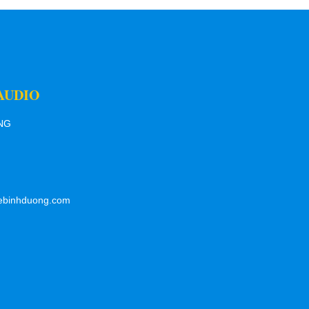
AUDIO
ƠNG
ebinhduong.com