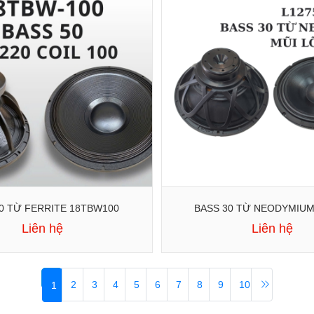
BASS 50 TỪ FERRITE 18TBW100
Liên hệ
Liên hệ
2
3
4
5
6
7
8
9
10
1