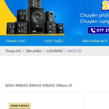
TRANG CHỦ
GIỚI THIỆU
SẢN PHẨM MỚI
Trang chủ
Sản phẩm
LOA BASS
BASS 20
BASS 30
BASS 40
BASS 50
BASS 20
Bass 25