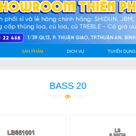
SẢN PHẨM
DỊCH VỤ
TUYỂN DỤNG
BASS 20