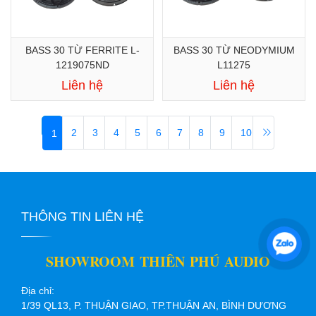
BASS 30 TỪ FERRITE L-
BASS 30 TỪ NEODYMIUM
1219075ND
L11275
Liên hệ
Liên hệ
2
3
4
5
6
7
8
9
10
1
THÔNG TIN LIÊN HỆ
SHOWROOM THIÊN PHÚ AUDIO
Địa chỉ:
1/39 QL13, P. THUẬN GIAO, TP.THUẬN AN, BÌNH DƯƠNG