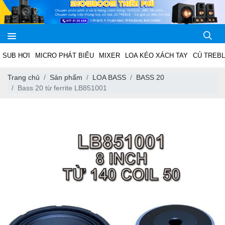
SUB HƠI
MICRO PHÁT BIỂU
MIXER
LOA KÉO XÁCH TAY
CỦ TREB
Trang chủ
Sản phẩm
LOA BASS
BASS 20
Bass 20 từ ferrite LB851001