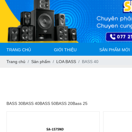
TRANG CHỦ
GIỚI THIỆU
SẢN PHẨM MỚI
Trang chủ
Sản phẩm
LOA BASS
BASS 40
BASS 30
BASS 40
BASS 50
BASS 20
Bass 25