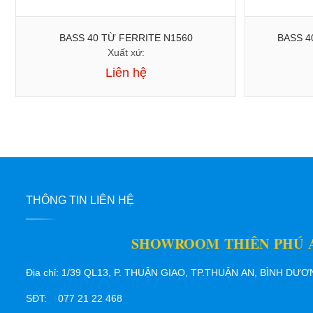
BASS 40 TỪ FERRITE N1560
BASS 4
Xuất xứ:
Liên hệ
THÔNG TIN LIÊN HỆ
SHOWROOM THIÊN PHÚ 
Địa chỉ: 1/39 QL13, P. THUẬN GIAO, TP.THUẬN AN, BÌNH DƯ
SĐT: 077 21 22 468