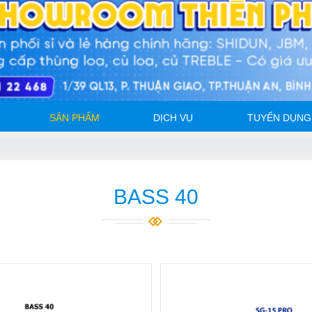
SẢN PHẨM
DỊCH VỤ
TUYỂN DỤNG
BASS 40