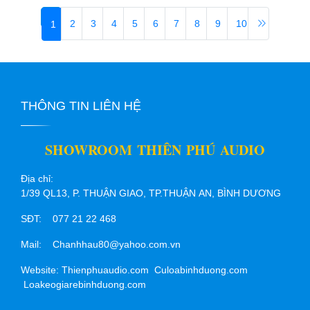
2
3
4
5
6
7
8
9
10
1
THÔNG TIN LIÊN HỆ
SHOWROOM THIÊN PHÚ AUDIO
Địa chỉ:
1/39 QL13, P. THUẬN GIAO, TP.THUẬN AN, BÌNH DƯƠNG
SĐT: 077 21 22 468
Mail: Chanhhau80@yahoo.com.vn
Website: Thienphuaudio.com Culoabinhduong.com
Loakeogiarebinhduong.com