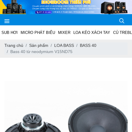
SUB HƠI
MICRO PHÁT BIỂU
MIXER
LOA KÉO XÁCH TAY
CỦ TREB
Trang chủ
Sản phẩm
LOA BASS
BASS 40
Bass 40 từ neodymium V15ND75