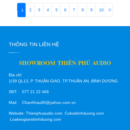
2
3
4
5
6
7
8
9
10
1
THÔNG TIN LIÊN HỆ
SHOWROOM THIÊN PHÚ AUDIO
Địa chỉ:
1/39 QL13, P. THUẬN GIAO, TP.THUẬN AN, BÌNH DƯƠNG
SĐT: 077 21 22 468
Mail: Chanhhau80@yahoo.com.vn
Website: Thienphuaudio.com Culoabinhduong.com
Loakeogiarebinhduong.com