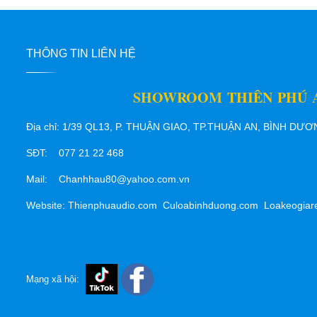
THÔNG TIN LIÊN HỆ
SHOWROOM THIÊN PHÚ 
Địa chỉ: 1/39 QL13, P. THUẬN GIAO, TP.THUẬN AN, BÌNH DƯ
SĐT: 077 21 22 468
Mail: Chanhhau80@yahoo.com.vn
Website: Thienphuaudio.com Culoabinhduong.com Loakeogiar
Mạng xã hội: