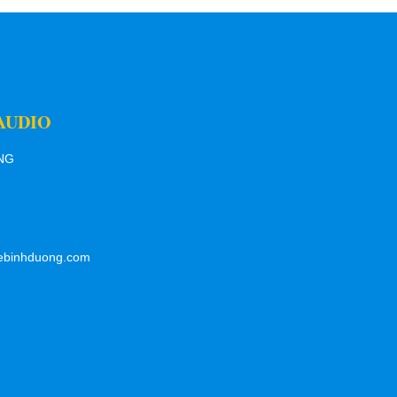
AUDIO
ƠNG
ebinhduong.com