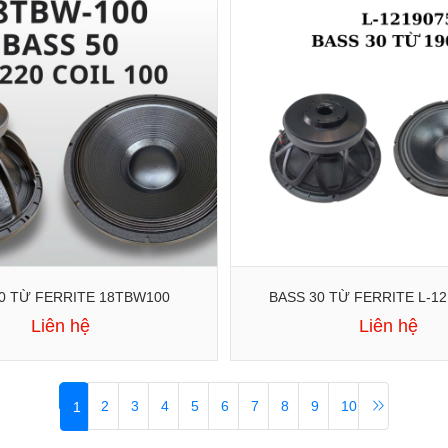
BASS 50 TỪ FERRITE 18TBW100
BASS 30 TỪ FERRITE L-1
Liên hệ
Liên hệ
2
3
4
5
6
7
8
9
10
1