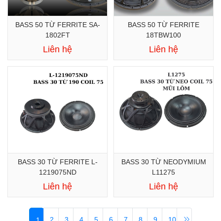
BASS 50 TỪ FERRITE SA-
BASS 50 TỪ FERRITE
1802FT
18TBW100
Liên hệ
Liên hệ
BASS 30 TỪ FERRITE L-
BASS 30 TỪ NEODYMIUM
1219075ND
L11275
Liên hệ
Liên hệ
2
3
4
5
6
7
8
9
10
1