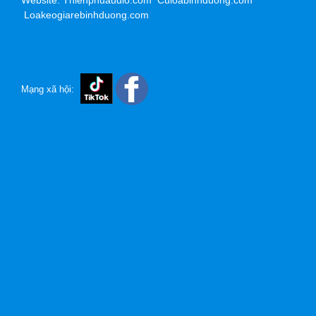
Website: Thienphuaudio.com Culoabinhduong.com
Loakeogiarebinhduong.com
Mạng xã hội: