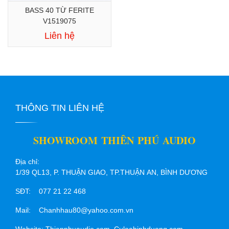
BASS 40 TỪ FERITE
V1519075
Liên hệ
THÔNG TIN LIÊN HỆ
SHOWROOM THIÊN PHÚ AUDIO
Địa chỉ:
1/39 QL13, P. THUẬN GIAO, TP.THUẬN AN, BÌNH DƯƠNG
SĐT: 077 21 22 468
Mail: Chanhhau80@yahoo.com.vn