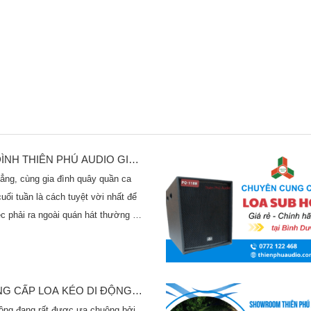
NH THIÊN PHÚ AUDIO GIÁ
ẳng, cùng gia đình quây quần ca
cuối tuần là cách tuyệt vời nhất để
ệc phải ra ngoài quán hát thường đi
hư chi phí đắt đỏ, chất lượng âm
hấu hiểu được những băn khoăn đó,
 đến một giải pháp giải trí tối
combo karaoke gia đình được thiết
NG CẤP LOA KÉO DI ĐỘNG
phòng khách của mình thành một sân
TẠI THUẬN AN, BÌNH DƯƠNG
ng đang rất được ưa chuộng bởi