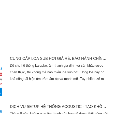
CUNG CẤP LOA SUB HƠI GIÁ RẺ, BẢO HÀNH CHÍNH
HÃNG TẠI BÌNH DƯƠNG
Để cho hệ thống karaoke, âm thanh gia đình và sân khấu được
chân thực, thì không thể nào thiếu loa sub hơi. Dòng loa này có
khả năng tái hiện âm trầm ấm áp và mạnh mẽ. Tuy nhiên, để mua
được hàng chính hãng và giá tốt, cần cân nhắc trong quá trình lựa
chọn đơn vị cung cấp. Theo đó, hãy đến với Thiên Phú Audio, bạn
sẽ được trải nghiệm không gian mua sắm loa sub hơi với đa dạng
mẫu mã, giá tiền hợp lý, và chắc chắn tại đây bạn sẽ chọn được
DỊCH VỤ SETUP HỆ THỐNG ACOUSTIC - TẠO KHÔNG
cho mình một chiếc loa như ý.
GIAN ÂM THANH HOÀN HẢO
Tháng 8 này, không gian âm thanh của bạn sẽ được thổi bùng với