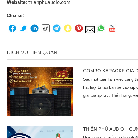
Website:
thienphuaudio.com
Chia sẻ:
DỊCH VỤ LIÊN QUAN
COMBO KARAOKE GIA ĐÌ
TỐT, CHÍNH HÃNG
Sau một tuần làm việc căng th
hát hay tụ tập bạn bè vào dịp 
giải tỏa áp lực. Thế nhưng, vi
kèm với không ít phiền toái n
thanh quán lúc hay lúc dở. T
Showroom Thiên Phú Audio mang
ưu ngay tại nhà. Chỉ với một 
THIÊN PHÚ AUDIO – CU
kế đồng bộ, bạn có thể biến 
GIÁ TỐT, CHÍNH HÃNG 
Hiện nay các mẫu loa kéo di độ