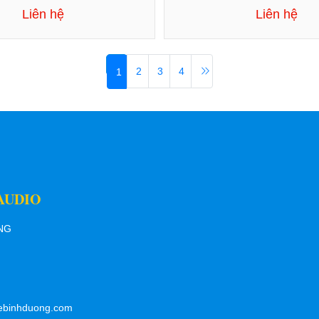
Liên hệ
Liên hệ
2
3
4
1
AUDIO
ƠNG
ebinhduong.com