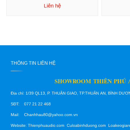
Liên hệ
THÔNG TIN LIÊN HỆ
SHOWROOM THIÊN PHÚ 
Địa chỉ: 1/39 QL13, P. THUẬN GIAO, TP.THUẬN AN, BÌNH DƯ
SĐT: 077 21 22 468
Mail: Chanhhau80@yahoo.com.vn
Website: Thienphuaudio.com Culoabinhduong.com Loakeogiar