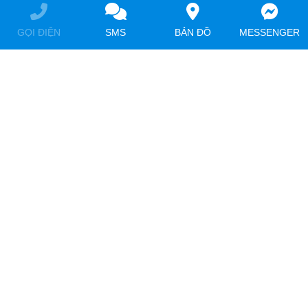
GỌI ĐIỆN
SMS
BẢN ĐỒ
MESSENGER