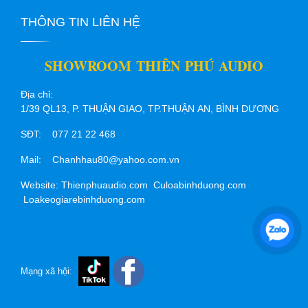
THÔNG TIN LIÊN HỆ
SHOWROOM THIÊN PHÚ AUDIO
Địa chỉ:
1/39 QL13, P. THUẬN GIAO, TP.THUẬN AN, BÌNH DƯƠNG
SĐT: 077 21 22 468
Mail: Chanhhau80@yahoo.com.vn
Website: Thienphuaudio.com Culoabinhduong.com
Loakeogiarebinhduong.com
Mạng xã hội: