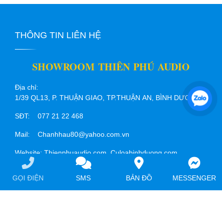
THÔNG TIN LIÊN HỆ
SHOWROOM THIÊN PHÚ AUDIO
Địa chỉ:
1/39 QL13, P. THUẬN GIAO, TP.THUẬN AN, BÌNH DƯƠNG
SĐT: 077 21 22 468
Mail: Chanhhau80@yahoo.com.vn
Website: Thienphuaudio.com Culoabinhduong.com
Loakeogiarebinhduong.com
GỌI ĐIỆN
SMS
BẢN ĐỒ
MESSENGER
Mạng xã hội: