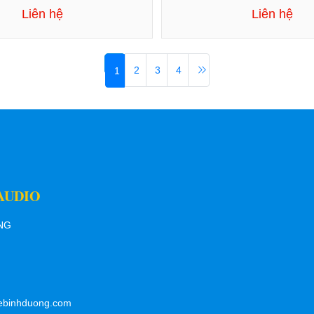
Liên hệ
Liên hệ
2
3
4
1
AUDIO
ƠNG
ebinhduong.com