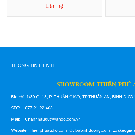
Liên hệ
THÔNG TIN LIÊN HỆ
SHOWROOM THIÊN PHÚ 
Địa chỉ: 1/39 QL13, P. THUẬN GIAO, TP.THUẬN AN, BÌNH DƯ
SĐT: 077 21 22 468
Mail: Chanhhau80@yahoo.com.vn
Website: Thienphuaudio.com Culoabinhduong.com Loakeogiar