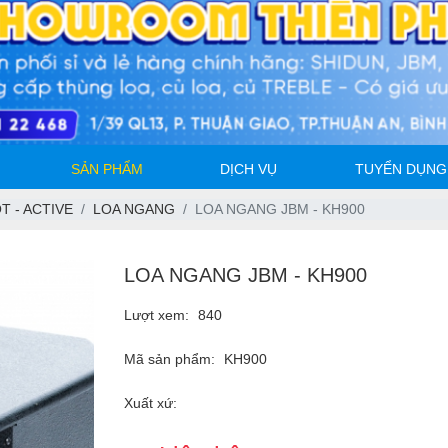
SẢN PHẨM
DỊCH VỤ
TUYỂN DỤNG
T - ACTIVE
LOA NGANG
LOA NGANG JBM - KH900
LOA NGANG JBM - KH900
Lượt xem:
840
Mã sản phẩm:
KH900
Xuất xứ: