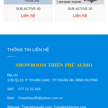
SUB ACTIVE 40
SUB ACTIVE 30
Liên hệ
Liên hệ
THÔNG TIN LIÊN HỆ
SHOWROOM THIÊN PHÚ AUDIO
Địa chỉ:
1/39 QL13, P. THUẬN GIAO, TP.THUẬN AN, BÌNH DƯƠNG
SĐT: 077 21 22 468
Mail: Chanhhau80@yahoo.com.vn
Website: Thienphuaudio.com Culoabinhduong.com