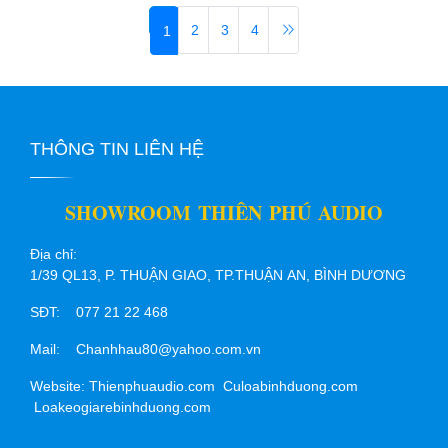
2
3
4
1
THÔNG TIN LIÊN HỆ
SHOWROOM THIÊN PHÚ AUDIO
Địa chỉ:
1/39 QL13, P. THUẬN GIAO, TP.THUẬN AN, BÌNH DƯƠNG
SĐT: 077 21 22 468
Mail: Chanhhau80@yahoo.com.vn
Website: Thienphuaudio.com Culoabinhduong.com
Loakeogiarebinhduong.com