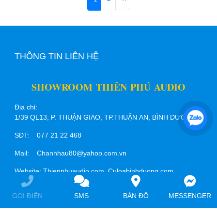
THÔNG TIN LIÊN HỆ
SHOWROOM THIÊN PHÚ AUDIO
Địa chỉ:
1/39 QL13, P. THUẬN GIAO, TP.THUẬN AN, BÌNH DƯƠNG
SĐT: 077 21 22 468
Mail: Chanhhau80@yahoo.com.vn
Website: Thienphuaudio.com Culoabinhduong.com
Loakeogiarebinhduong.com
GỌI ĐIỆN
SMS
BẢN ĐỒ
MESSENGER