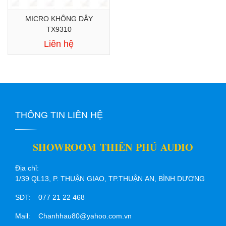
MICRO KHÔNG DÂY
TX9310
Liên hệ
THÔNG TIN LIÊN HỆ
SHOWROOM THIÊN PHÚ AUDIO
Địa chỉ:
1/39 QL13, P. THUẬN GIAO, TP.THUẬN AN, BÌNH DƯƠNG
SĐT: 077 21 22 468
Mail: Chanhhau80@yahoo.com.vn