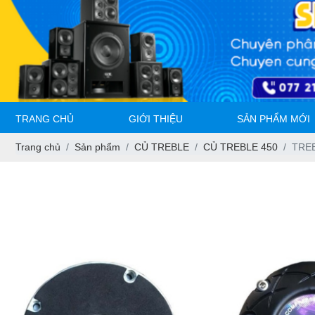
TRANG CHỦ
GIỚI THIỆU
SẢN PHẨM MỚI
Trang chủ
Sản phẩm
CỦ TREBLE
CỦ TREBLE 450
TREB