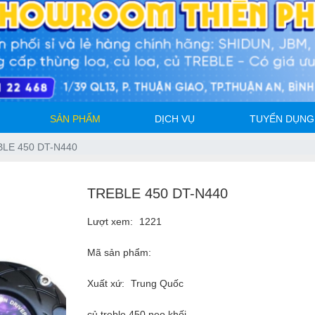
SẢN PHẨM
DỊCH VỤ
TUYỂN DỤNG
LE 450 DT-N440
TREBLE 450 DT-N440
Lượt xem:
1221
Mã sản phẩm:
Xuất xứ:
Trung Quốc
củ treble 450 neo khối