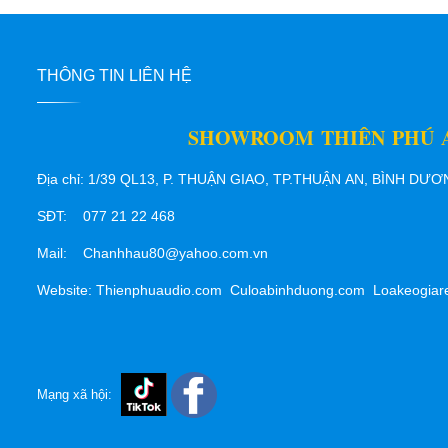
THÔNG TIN LIÊN HỆ
SHOWROOM THIÊN PHÚ 
Địa chỉ: 1/39 QL13, P. THUẬN GIAO, TP.THUẬN AN, BÌNH DƯ
SĐT: 077 21 22 468
Mail: Chanhhau80@yahoo.com.vn
Website: Thienphuaudio.com Culoabinhduong.com Loakeogiar
Mạng xã hội: