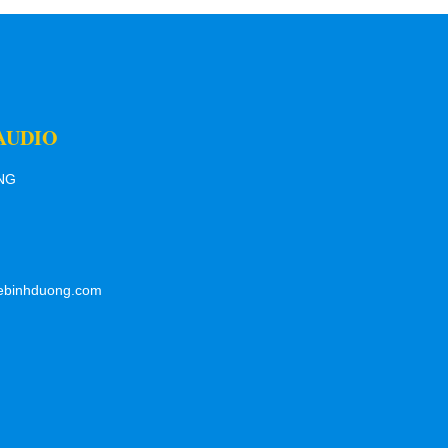
AUDIO
ƠNG
ebinhduong.com