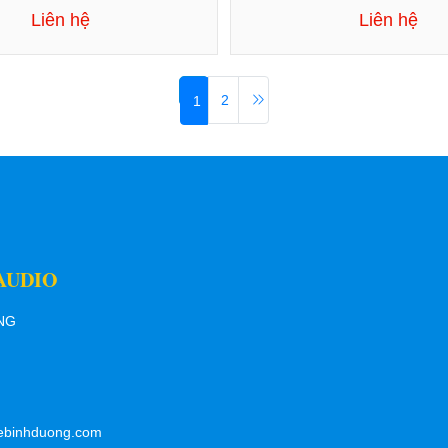
Liên hệ
Liên hệ
2
1
AUDIO
ƠNG
ebinhduong.com