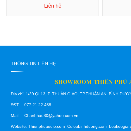
Liên hệ
THÔNG TIN LIÊN HỆ
SHOWROOM THIÊN PHÚ 
Địa chỉ: 1/39 QL13, P. THUẬN GIAO, TP.THUẬN AN, BÌNH DƯ
SĐT: 077 21 22 468
Mail: Chanhhau80@yahoo.com.vn
Website: Thienphuaudio.com Culoabinhduong.com Loakeogiar