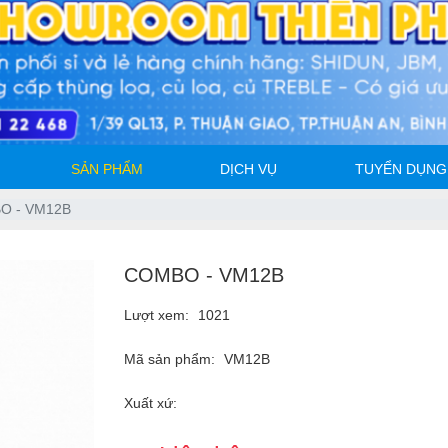
SẢN PHẨM
DỊCH VỤ
TUYỂN DỤNG
O - VM12B
COMBO - VM12B
Lượt xem:
1021
Mã sản phẩm:
VM12B
Xuất xứ: