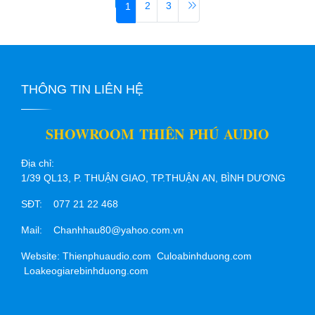
2
3
1
THÔNG TIN LIÊN HỆ
SHOWROOM THIÊN PHÚ AUDIO
Địa chỉ:
1/39 QL13, P. THUẬN GIAO, TP.THUẬN AN, BÌNH DƯƠNG
SĐT: 077 21 22 468
Mail: Chanhhau80@yahoo.com.vn
Website: Thienphuaudio.com Culoabinhduong.com
Loakeogiarebinhduong.com