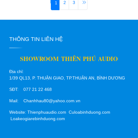
2
3
1
THÔNG TIN LIÊN HỆ
SHOWROOM THIÊN PHÚ AUDIO
Địa chỉ:
1/39 QL13, P. THUẬN GIAO, TP.THUẬN AN, BÌNH DƯƠNG
SĐT: 077 21 22 468
Mail: Chanhhau80@yahoo.com.vn
Website: Thienphuaudio.com Culoabinhduong.com
Loakeogiarebinhduong.com