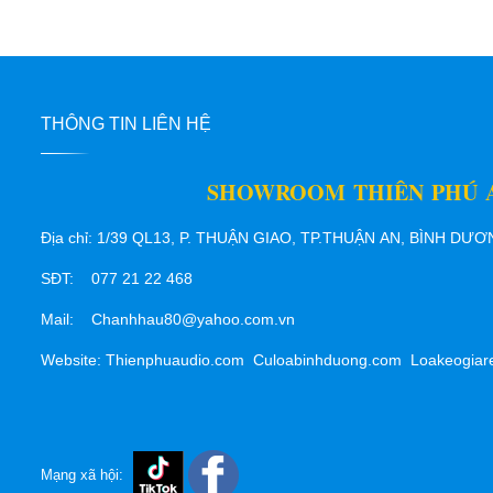
THÔNG TIN LIÊN HỆ
SHOWROOM THIÊN PHÚ 
Địa chỉ: 1/39 QL13, P. THUẬN GIAO, TP.THUẬN AN, BÌNH DƯ
SĐT: 077 21 22 468
Mail: Chanhhau80@yahoo.com.vn
Website: Thienphuaudio.com Culoabinhduong.com Loakeogiar
Mạng xã hội: