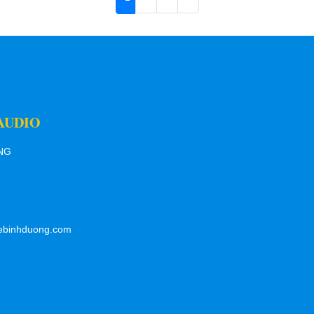
AUDIO
ƠNG
ebinhduong.com