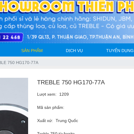
SẢN PHẨM
DỊCH VỤ
TUYỂN DỤNG
LE 750 HG170-77A
TREBLE 750 HG170-77A
Lượt xem:
1209
Mã sản phẩm:
Xuất xứ:
Trung Quốc
Treble 750 từ ferrite