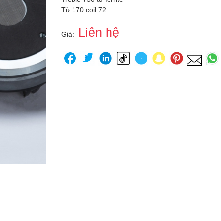
Từ 170 coil 72
Liên hệ
Giá: