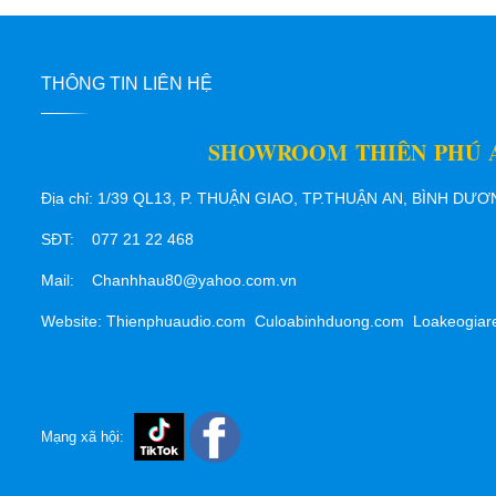
THÔNG TIN LIÊN HỆ
SHOWROOM THIÊN PHÚ 
Địa chỉ: 1/39 QL13, P. THUẬN GIAO, TP.THUẬN AN, BÌNH DƯ
SĐT: 077 21 22 468
Mail: Chanhhau80@yahoo.com.vn
Website: Thienphuaudio.com Culoabinhduong.com Loakeogiar
Mạng xã hội: