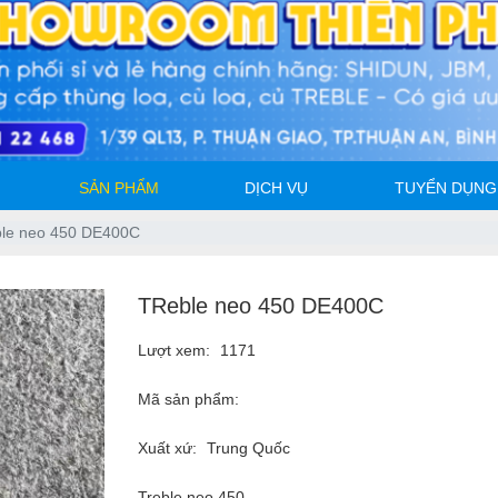
SẢN PHẨM
DỊCH VỤ
TUYỂN DỤNG
le neo 450 DE400C
TReble neo 450 DE400C
Lượt xem:
1171
Mã sản phẩm:
Xuất xứ:
Trung Quốc
Treble neo 450