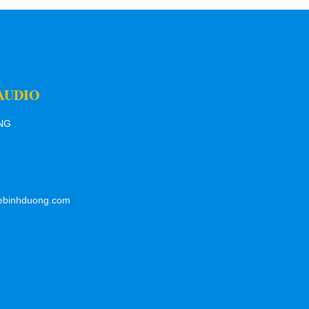
AUDIO
ƠNG
ebinhduong.com