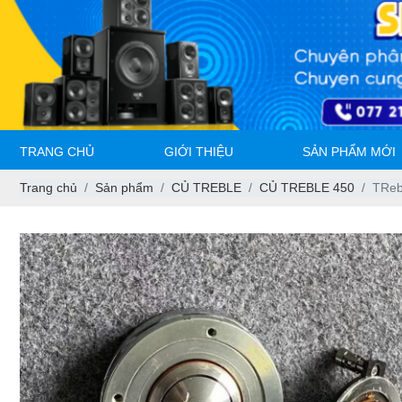
TRANG CHỦ
GIỚI THIỆU
SẢN PHẨM MỚI
Trang chủ
Sản phẩm
CỦ TREBLE
CỦ TREBLE 450
TReb