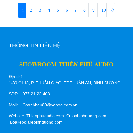
2
3
4
5
6
7
8
9
10
1
THÔNG TIN LIÊN HỆ
SHOWROOM THIÊN PHÚ AUDIO
Địa chỉ:
1/39 QL13, P. THUẬN GIAO, TP.THUẬN AN, BÌNH DƯƠNG
SĐT: 077 21 22 468
Mail: Chanhhau80@yahoo.com.vn
Website: Thienphuaudio.com Culoabinhduong.com
Loakeogiarebinhduong.com