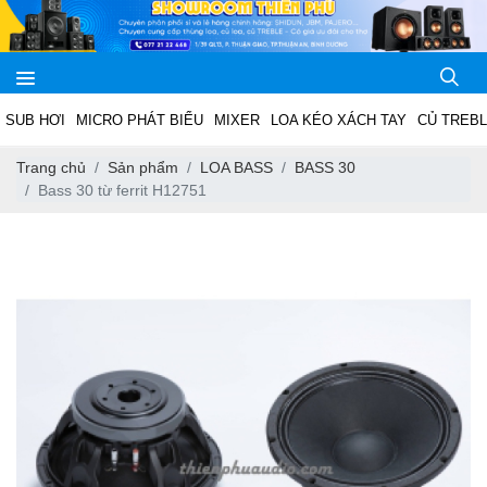
SUB HƠI
MICRO PHÁT BIỂU
MIXER
LOA KÉO XÁCH TAY
CỦ TREB
Trang chủ
Sản phẩm
LOA BASS
BASS 30
Bass 30 từ ferrit H12751