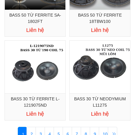
BASS 50 TỪ FERRITE SA-
BASS 50 TỪ FERRITE
1802FT
18TBW100
Liên hệ
Liên hệ
BASS 30 TỪ FERRITE L-
BASS 30 TỪ NEODYMIUM
1219075ND
L11275
Liên hệ
Liên hệ
2
3
4
5
6
7
8
9
10
1