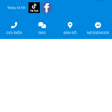
Mạng xã hội:
GỌI ĐIỆN
SMS
BẢN ĐỒ
MESSENGER